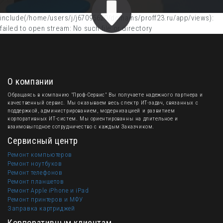
include(/home/users/j/j67095620/domains/proff23.ru/app/views):
failed to open stream: No such file or directory
О компании
Обращаясь в компанию "Проф-Сервис" Вы получаете надежного партнера и
качественный сервис. Мы оказываем весь спектр ИТ-задач, связанных с
поддержкой, администрированием, модернизацией и развитием
корпоративных ИТ-систем. Мы ориентированны на длительное и
взаимовыгодное сотрудничество с каждым Заказчиком.
Сервисный центр
Ремонт компьютеров
Ремонт ноутбуков
Ремонт телефонов
Ремонт планшетов
Ремонт Apple iPhone и iPad
Ремонт принтеров и МФУ
Заправка картриджей
Корпоративным клиентам