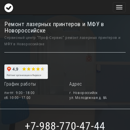
Toggl
naviga
Ремонт лазерных принтеров и МФУ в
Новороссийске
Сервисный центр "Проф-Сервис" ремонт лазерных принтеров и
МФУ в Новороссийске
График работы
Адрес
пн-пт: 9.00 - 18.00
г. Новороссийск
сб: 10.00 - 17.00
ул. Молодежная д. 8А
+7-988-770-47-44