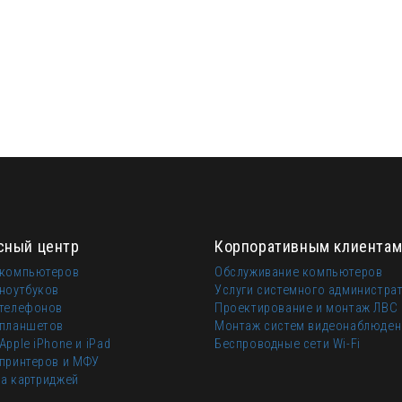
сный центр
Корпоративным клиента
 компьютеров
Обслуживание компьютеров
ноутбуков
Услуги системного администра
 телефонов
Проектирование и монтаж ЛВС
 планшетов
Монтаж систем видеонаблюден
Apple iPhone и iPad
Беспроводные сети Wi-Fi
принтеров и МФУ
а картриджей