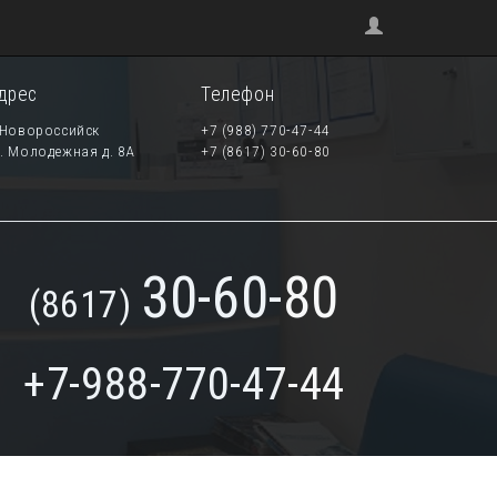
дрес
Телефон
 Новороссийск
+7 (988) 770-47-44
. Молодежная д. 8А
+7 (8617) 30-60-80
30-60-80
(8617)
+7-988-770-47-44