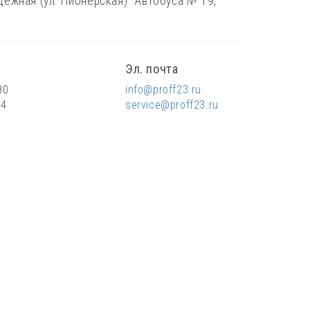
ёжная (ул. Пионерская)" Автобуса № 19,
Эл. почта
80
info@proff23.ru
44
service@proff23.ru